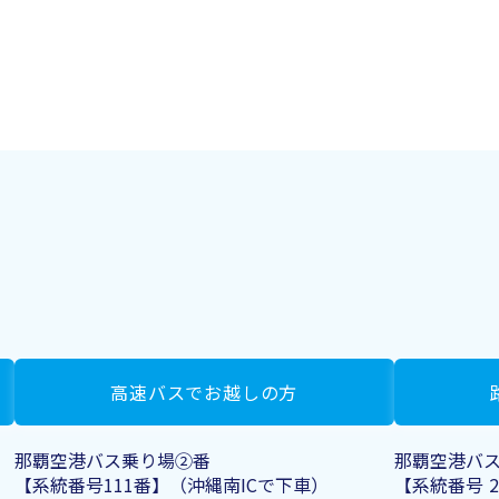
高速バスでお越しの方
那覇空港バス乗り場②番
那覇空港バ
【系統番号111番】（沖縄南ICで下車）
【系統番号 2