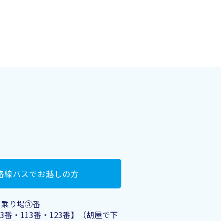
路線バスでお越しの方
ス乗り場③番
3番・113番・123番】​（胡屋で下